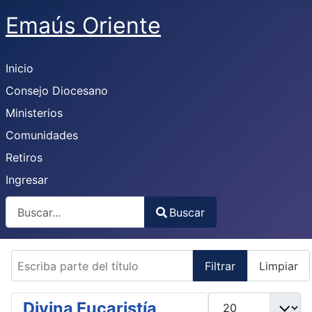
Emaús Oriente
Inicio
Consejo Diocesano
Ministerios
Comunidades
Retiros
Ingresar
Buscar
Buscar
Type 2 or more characters for results.
Escriba parte del título
Filtrar
Limpiar
Mostrar #
Divina Eucaristía