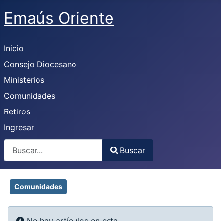
Emaús Oriente
Inicio
Consejo Diocesano
Ministerios
Comunidades
Retiros
Ingresar
Buscar
Buscar
Type 2 or more characters for results.
Comunidades
Mostrar #
Info
No hay artículos en esta