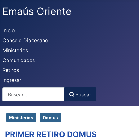
Emaús Oriente
Inicio
Consejo Diocesano
Ministerios
Comunidades
Retiros
Ingresar
Buscar
Buscar
Type 2 or more characters for results.
Ministerios
Domus
PRIMER RETIRO DOMUS